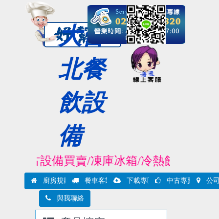
大台
北餐
飲設
備
/中古設備買賣/凍庫冰箱/冷熱飲設備/製冰機
廚房規劃實例
餐車客製實例
下載專區
中古專賣
公司
與我聯絡