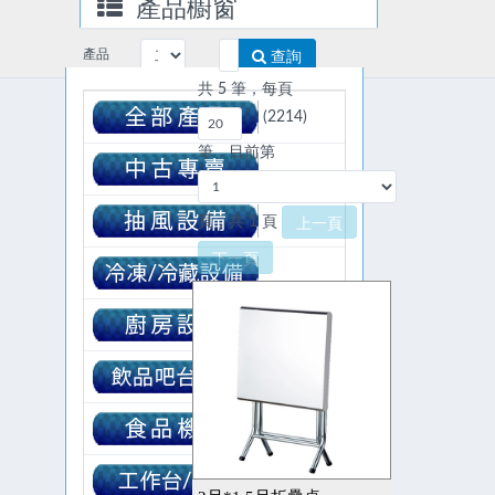
產品櫥窗
產品
查詢
搜尋
共 5 筆，每頁
(2214)
筆，目前第
頁，共 1 頁
上一頁
下一頁