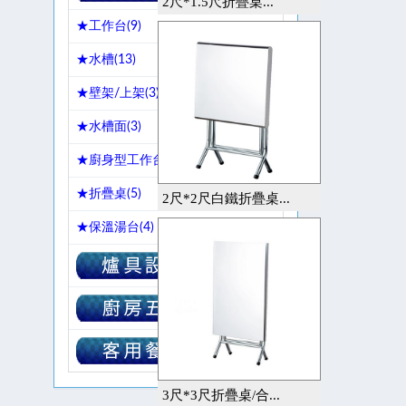
2尺*1.5尺折疊桌...
★工作台(
9
)
★水槽(
13
)
★壁架/上架(
3
)
★水槽面(
3
)
★廚身型工作台(
6
)
★折疊桌(
5
)
2尺*2尺白鐵折疊桌...
★保溫湯台(
4
)
3尺*3尺折疊桌/合...