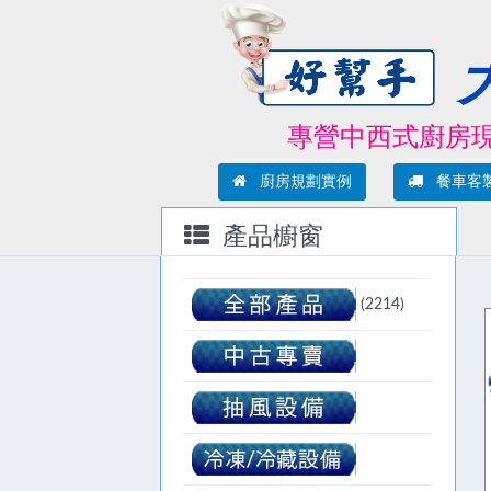
專營中西式廚房現場規劃
廚房規劃實例
餐車客
產品櫥窗
(2214)