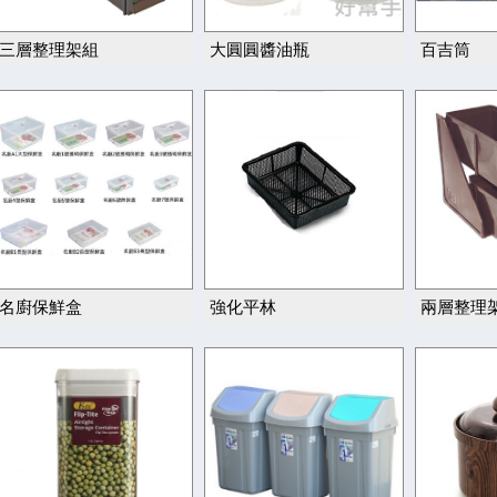
三層整理架組
大圓圓醬油瓶
百吉筒
名廚保鮮盒
強化平林
兩層整理