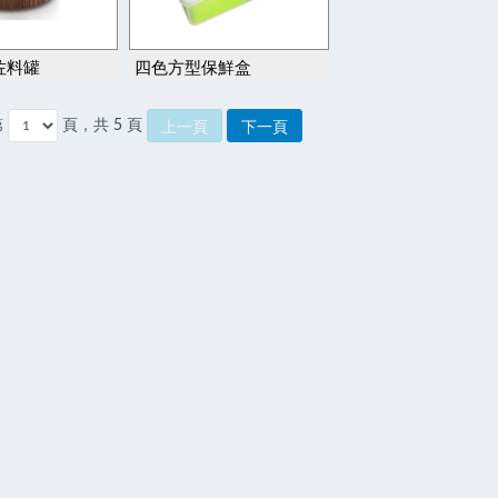
佐料罐
四色方型保鮮盒
第
頁，共 5 頁
上一頁
下一頁