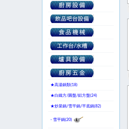
★高湯鍋類(
18
)
★白鐵方/圓盤/鋁方盤(
24
)
★炒菜鍋/雪平鍋/平底鍋(
82
)
- 雪平鍋(
20
)