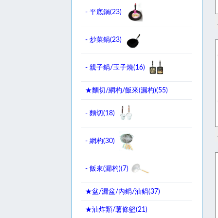
- 平底鍋(
23
)
- 炒菜鍋(
23
)
- 親子鍋/玉子燒(
16
)
★麵切/網杓/飯來(漏杓)(
55
)
- 麵切(
18
)
- 網杓(
30
)
- 飯來(漏杓)(
7
)
★盆/漏盆/內鍋/油鍋(
37
)
★油炸類/薯條籃(
21
)