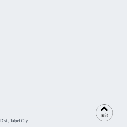
頂部
ist., Taipei City