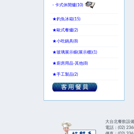
- 卡式休閒爐(
10
)
★釣魚冰箱(
15
)
★歐式餐爐(
2
)
★小吃鍋具(
8
)
★玻璃展示櫥(展示櫃)(
1
)
★廚房用品-其他(
8
)
★手工製品(
2
)
大台北餐飲設
電話：(02) 236
傳真：(02) 336