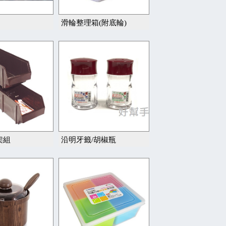
滑輪整理箱(附底輪)
架組
沿明牙籤/胡椒瓶