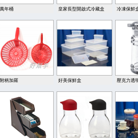
萬年桶
皇家長型開啟式冷藏盒
冷凍保鮮
附柄加羅
好美保鮮盒
壓克力透