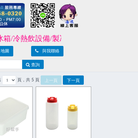
熱飲設備/製冰機/封口機/攪拌機/爐具/烤
地圖
與我聯絡
查詢
第
頁，共 5 頁
上一頁
下一頁