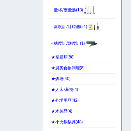
- 量杯/定量匙(
13
)
- 溫度計/計時器(
21
)
- 糖度計/鹽度計(
1
)
★塑膠類(
88
)
★廚房食物調理(
8
)
★烘培(
40
)
★人床/蒸籠(
4
)
★外場用品(
42
)
★木製品(
4
)
★小火鍋鍋具(
48
)