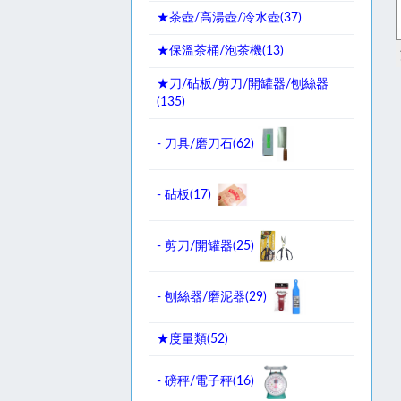
★茶壺/高湯壺/冷水壺(
37
)
★保溫茶桶/泡茶機(
13
)
★刀/砧板/剪刀/開罐器/刨絲器
(
135
)
- 刀具/磨刀石(
62
)
- 砧板(
17
)
- 剪刀/開罐器(
25
)
- 刨絲器/磨泥器(
29
)
★度量類(
52
)
- 磅秤/電子秤(
16
)