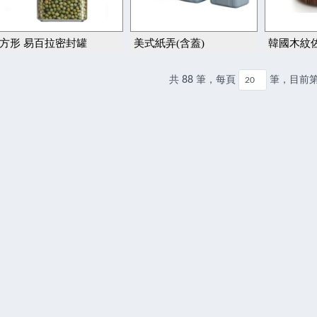
方形 易百拉密封罐
美式紙弄(含蓋)
韓國木紋
共 88 筆，每頁
筆，目前