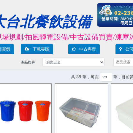
大台北餐飲設備
/抽風靜電設備/中古設備買賣/凍庫冰箱/冷
製實例
下載專區
中古專賣
公司
產品搜尋
共 88 筆，每頁
筆，目前