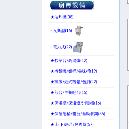
★油炸機(
38
)
- 瓦斯型(
16
)
- 電力式(
22
)
★炒菜台/高湯爐(
12
)
★煮麵機/麵桶/魯味桶(
19
)
★蒸床/港式蒸箱/包廚(
22
)
★煎台/早餐吧台(
15
)
★保溫櫃/保溫燈/消毒櫃(
16
)
★保溫湯桶/醬台/自助餐架(
35
)
★上(下)烤台/烤肉爐(
57
)