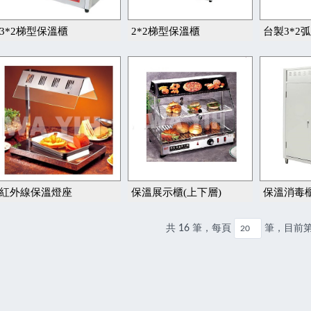
3*2梯型保溫櫃
2*2梯型保溫櫃
台製3*2弧
紅外線保溫燈座
保溫展示櫃(上下層)
保溫消毒
共 16 筆，每頁
筆，目前