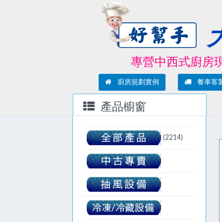
專營中西式廚房現場規
廚房規劃實例
餐車客
產品櫥窗
(2214)