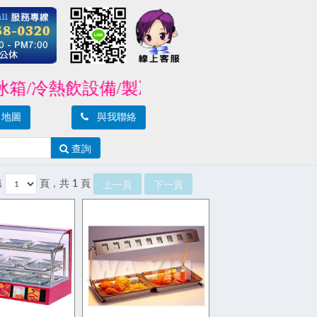
冷熱飲設備/製冰機/封口機/攪拌機/爐具/
地圖
與我聯絡
查詢
第
頁，共 1 頁
上一頁
下一頁