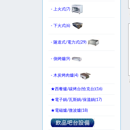
- 上火式(
7
)
- 下火式(
6
)
- 隧道式/電力式(
29
)
- 側烤爐(
9
)
- 木炭烤肉爐(
4
)
★西餐爐/碳烤台(恰克台)(
16
)
★電子鍋/瓦斯鍋/保溫鍋(
17
)
★電磁爐/微波爐(
18
)