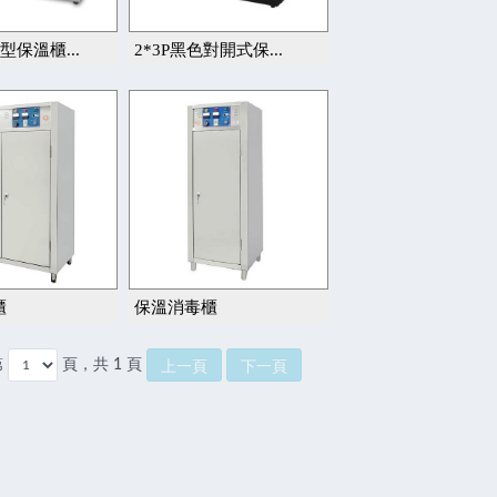
型保溫櫃...
2*3P黑色對開式保...
櫃
保溫消毒櫃
第
頁，共 1 頁
上一頁
下一頁