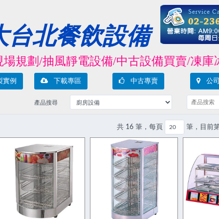
大台北餐飲設備
劃/抽風靜電設備/中古設備買賣/凍庫冰箱/
製實例
下載專區
中古專賣
公司
產品搜尋
共 16 筆，每頁
筆，目前