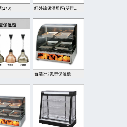
2*3)
紅外線保溫燈座(雙燈...
台製2*2弧型保溫櫃