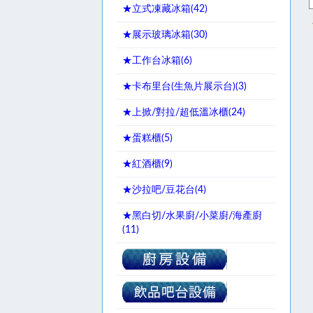
★立式凍藏冰箱(
42
)
★展示玻璃冰箱(
30
)
★工作台冰箱(
6
)
★卡布里台(生魚片展示台)(
3
)
★上掀/對拉/超低溫冰櫃(
24
)
★蛋糕櫃(
5
)
★紅酒櫃(
9
)
★沙拉吧/豆花台(
4
)
★黑白切/水果廚/小菜廚/海產廚
(
11
)