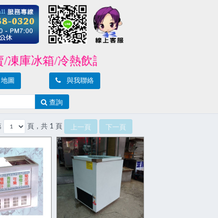
庫冰箱/冷熱飲設備/製冰機/封口機/攪拌機
地圖
與我聯絡
查詢
第
頁，共 1 頁
上一頁
下一頁