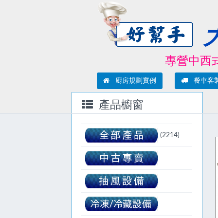
專營中西式廚
廚房規劃實例
餐車客
產品櫥窗
(2214)