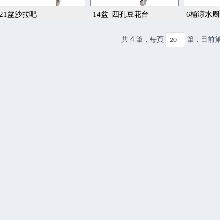
21盆沙拉吧
14盆+四孔豆花台
6桶涼水廚
共 4 筆，每頁
筆，目前