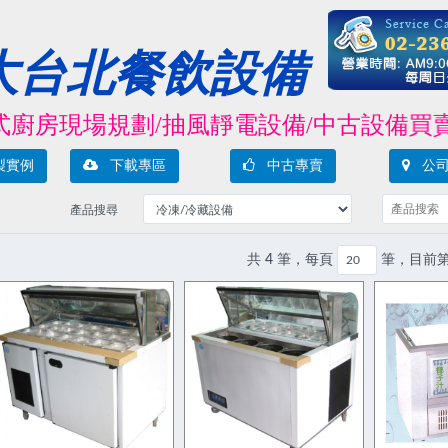
大台北餐飲設備
房現場規劃/抽風靜電設備/中古設備買賣/凍
製實例
下載專區
中古專賣
公司
產品搜尋
共 4 筆，每頁
筆，目前